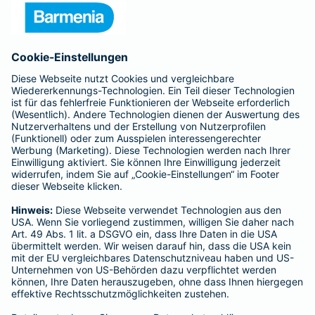
Presse
Unternehmen
Anfahrt
Affiliate-Partner werden
Barmenia ist Teil der BarmeniaGothaer
BELIEBTE SEITEN
Kranken-Zusatzversicherung
Tierversicherungen
Haftpflichtversicherung
Hausratversicherung
SERVICE
Adresse ändern
Schaden melden
Kilometerstandsmeldung
Serviceübersicht