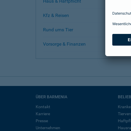
Haus & Haftpflicht
Kfz & Reisen
Rund ums Tier
Vorsorge & Finanzen
ÜBER BARMENIA
BELIE
Kontakt
Kranke
Karriere
Tierve
Presse
Haftpfl
Unternehmen
Hausra