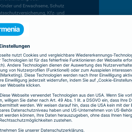
 Kinder und Erwachsene, Schutz
htsschutzversicherung, Kfz- und
rufsunfähigkeitsversicherung
en.
hnen in jeder Lebenslage