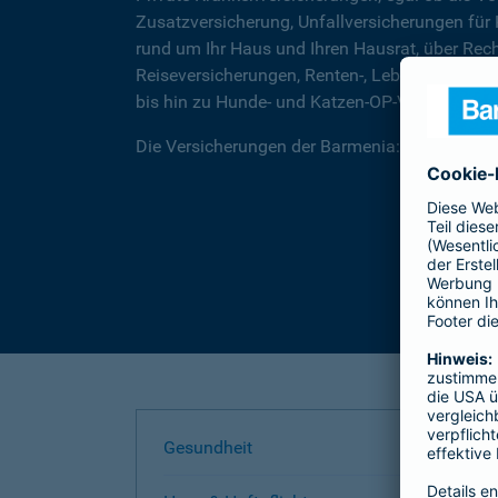
Zusatzversicherung, Unfallversicherungen für
rund um Ihr Haus und Ihren Hausrat, über Rec
Reiseversicherungen, Renten-, Lebens- und Be
bis hin zu Hunde- und Katzen-OP-Versicherung
Die Versicherungen der Barmenia: Wir helfen I
Gesundheit