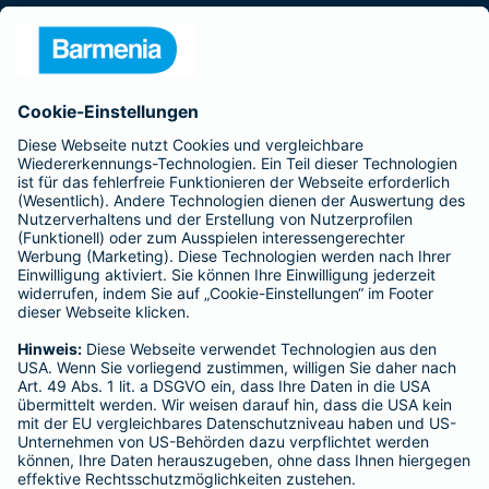
Presse
Unternehmen
Anfahrt
Affiliate-Partner werden
Barmenia ist Teil der BarmeniaGothaer
BELIEBTE SEITEN
Kranken-Zusatzversicherung
Tierversicherungen
Haftpflichtversicherung
Hausratversicherung
SERVICE
Adresse ändern
Schaden melden
Kilometerstandsmeldung
Serviceübersicht