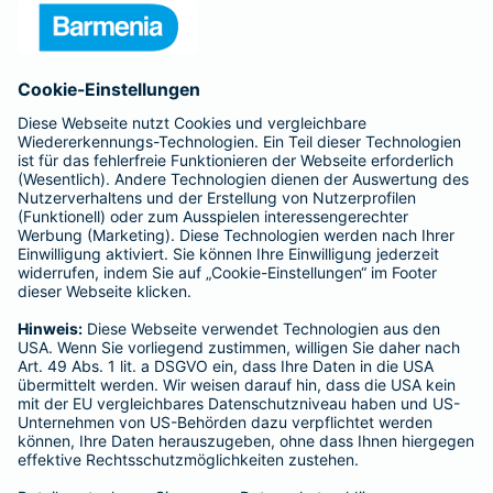
Presse
Unternehmen
Anfahrt
Affiliate-Partner werden
Barmenia ist Teil der BarmeniaGothaer
BELIEBTE SEITEN
Kranken-Zusatzversicherung
Tierversicherungen
Haftpflichtversicherung
Hausratversicherung
SERVICE
Adresse ändern
Schaden melden
Kilometerstandsmeldung
Serviceübersicht