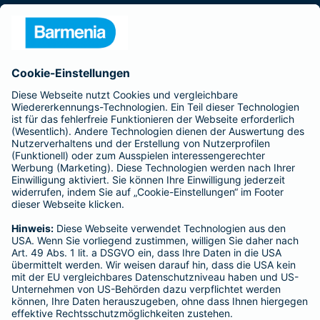
Presse
Unternehmen
Anfahrt
Affiliate-Partner werden
Barmenia ist Teil der BarmeniaGothaer
BELIEBTE SEITEN
Kranken-Zusatzversicherung
Tierversicherungen
Haftpflichtversicherung
Hausratversicherung
SERVICE
Adresse ändern
Schaden melden
Kilometerstandsmeldung
Serviceübersicht