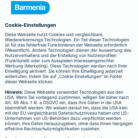
Presse
Unternehmen
Anfahrt
Affiliate-Partner werden
Barmenia ist Teil der BarmeniaGothaer
BELIEBTE SEITEN
Kranken-Zusatzversicherung
Tierversicherungen
Haftpflichtversicherung
Hausratversicherung
SERVICE
Adresse ändern
Schaden melden
Kilometerstandsmeldung
Serviceübersicht