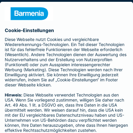
Presse
Unternehmen
Anfahrt
Affiliate-Partner werden
Barmenia ist Teil der BarmeniaGothaer
BELIEBTE SEITEN
Kranken-Zusatzversicherung
Tierversicherungen
Haftpflichtversicherung
Hausratversicherung
SERVICE
Adresse ändern
Schaden melden
Kilometerstandsmeldung
Serviceübersicht