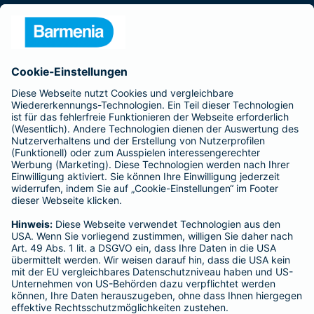
Presse
Unternehmen
Anfahrt
Affiliate-Partner werden
Barmenia ist Teil der BarmeniaGothaer
BELIEBTE SEITEN
Kranken-Zusatzversicherung
Tierversicherungen
Haftpflichtversicherung
Hausratversicherung
SERVICE
Adresse ändern
Schaden melden
Kilometerstandsmeldung
Serviceübersicht