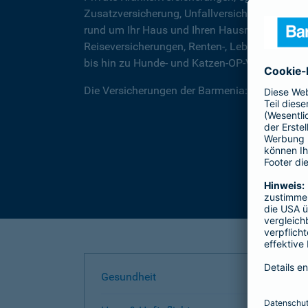
Zusatzversicherung, Unfallversicherungen für
rund um Ihr Haus und Ihren Hausrat, über Rec
Reiseversicherungen, Renten-, Lebens- und Be
bis hin zu Hunde- und Katzen-OP-Versicherung
Die Versicherungen der Barmenia: Wir helfen I
Gesundheit