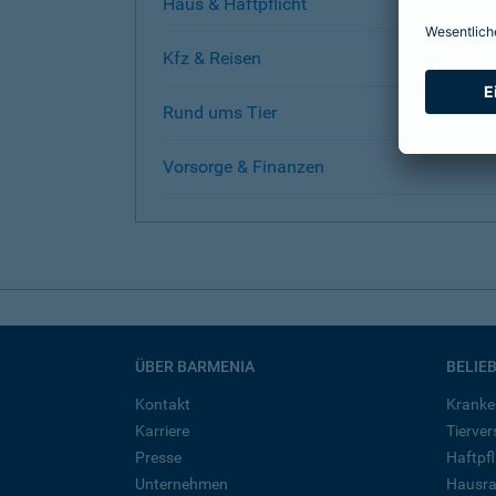
Haus & Haftpflicht
Kfz & Reisen
Rund ums Tier
Vorsorge & Finanzen
ÜBER BARMENIA
BELIE
Kontakt
Kranke
Karriere
Tierve
Presse
Haftpfl
Unternehmen
Hausra