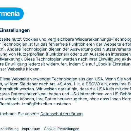
 Kinder und Erwachsene, Schutz
htsschutzversicherung, Kfz- und
rufsunfähigkeitsversicherung
en.
hnen in jeder Lebenslage