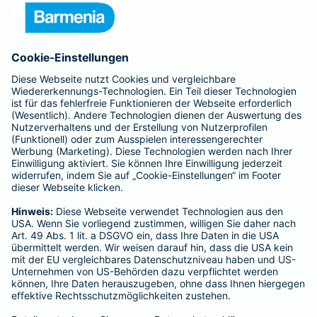
Presse
Unternehmen
Anfahrt
Affiliate-Partner werden
Barmenia ist Teil der BarmeniaGothaer
BELIEBTE SEITEN
Kranken-Zusatzversicherung
Tierversicherungen
Haftpflichtversicherung
Hausratversicherung
SERVICE
Adresse ändern
Schaden melden
Kilometerstandsmeldung
Serviceübersicht