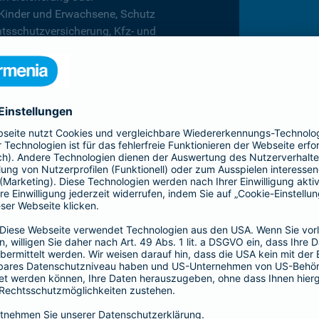
 Kinder und Erwachsene, Schutz
htsschutzversicherung, Kfz- und
rufsunfähigkeitsversicherung
en.
hnen in jeder Lebenslage