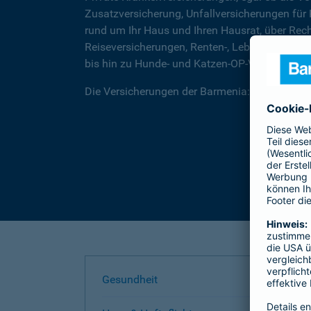
Zusatzversicherung, Unfallversicherungen für
rund um Ihr Haus und Ihren Hausrat, über Rec
Reiseversicherungen, Renten-, Lebens- und Be
bis hin zu Hunde- und Katzen-OP-Versicherung
Die Versicherungen der Barmenia: Wir helfen I
Gesundheit