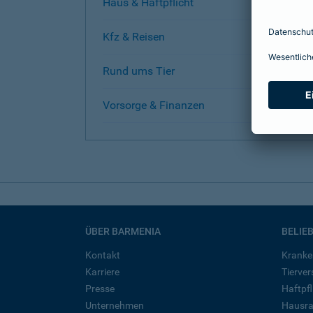
Haus & Haftpflicht
Kfz & Reisen
Rund ums Tier
Vorsorge & Finanzen
ÜBER BARMENIA
BELIE
Kontakt
Kranke
Karriere
Tierve
Presse
Haftpfl
Unternehmen
Hausra