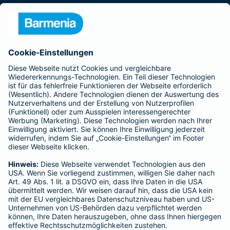
Presse
Unternehmen
Anfahrt
Affiliate-Partner werden
Barmenia ist Teil der BarmeniaGothaer
BELIEBTE SEITEN
Kranken-Zusatzversicherung
Tierversicherungen
Haftpflichtversicherung
Hausratversicherung
SERVICE
Adresse ändern
Schaden melden
Kilometerstandsmeldung
Serviceübersicht