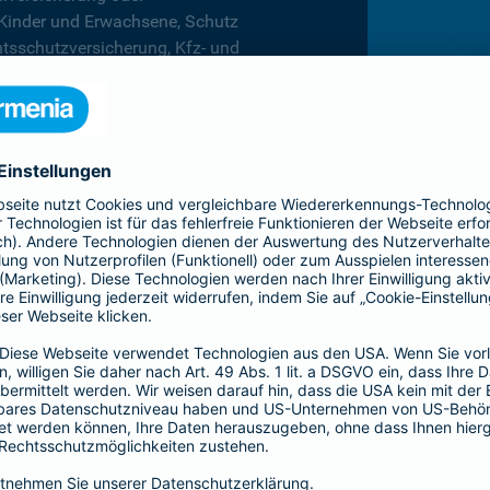
 Kinder und Erwachsene, Schutz
htsschutzversicherung, Kfz- und
rufsunfähigkeitsversicherung
en.
hnen in jeder Lebenslage