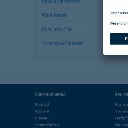
Haus & Haftpflicht
Kfz & Reisen
Rund ums Tier
Vorsorge & Finanzen
ÜBER BARMENIA
BELIE
Kontakt
Kranke
Karriere
Tierve
Presse
Haftpfl
Unternehmen
Hausra