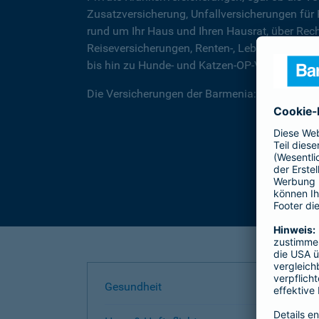
Zusatzversicherung, Unfallversicherungen für
rund um Ihr Haus und Ihren Hausrat, über Rec
Reiseversicherungen, Renten-, Lebens- und Be
bis hin zu Hunde- und Katzen-OP-Versicherung
Die Versicherungen der Barmenia: Wir helfen I
Gesundheit