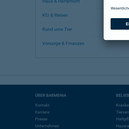
Haus & Haftpflicht
Kfz & Reisen
Rund ums Tier
Vorsorge & Finanzen
ÜBER BARMENIA
BELIE
Kontakt
Kranke
Karriere
Tierve
Presse
Haftpfl
Unternehmen
Hausra