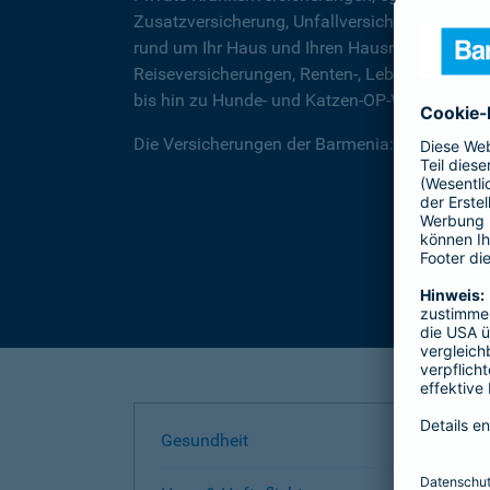
Zusatzversicherung, Unfallversicherungen für
rund um Ihr Haus und Ihren Hausrat, über Rec
Reiseversicherungen, Renten-, Lebens- und Be
bis hin zu Hunde- und Katzen-OP-Versicherung
Die Versicherungen der Barmenia: Wir helfen I
Gesundheit