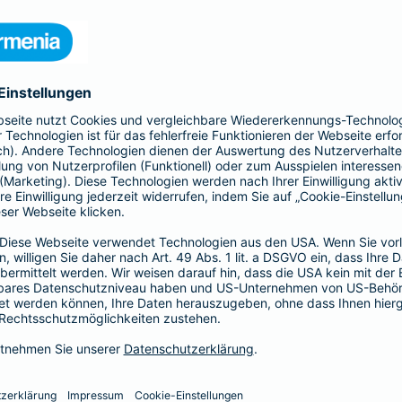
 Kinder und Erwachsene, Schutz
htsschutzversicherung, Kfz- und
rufsunfähigkeitsversicherung
en.
hnen in jeder Lebenslage