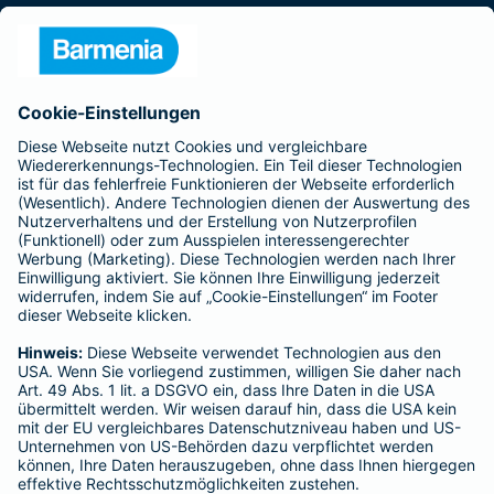
Presse
Unternehmen
Anfahrt
Affiliate-Partner werden
Barmenia ist Teil der BarmeniaGothaer
BELIEBTE SEITEN
Kranken-Zusatzversicherung
Tierversicherungen
Haftpflichtversicherung
Hausratversicherung
SERVICE
Adresse ändern
Schaden melden
Kilometerstandsmeldung
Serviceübersicht