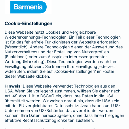
Presse
Unternehmen
Anfahrt
Affiliate-Partner werden
Barmenia ist Teil der BarmeniaGothaer
BELIEBTE SEITEN
Kranken-Zusatzversicherung
Tierversicherungen
Haftpflichtversicherung
Hausratversicherung
SERVICE
Adresse ändern
Schaden melden
Kilometerstandsmeldung
Serviceübersicht