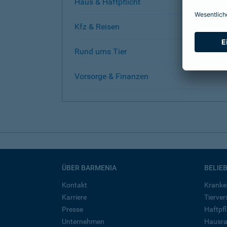
Haus & Haftpflicht
Kfz & Reisen
Rund ums Tier
Vorsorge & Finanzen
ÜBER BARMENIA
BELIE
Kontakt
Kranke
Karriere
Tierve
Presse
Haftpfl
Unternehmen
Hausra