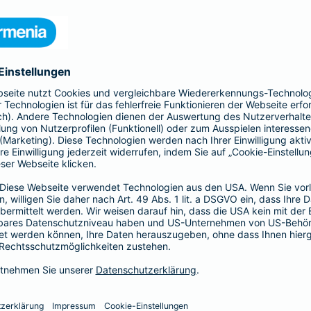
 Kinder und Erwachsene, Schutz
htsschutzversicherung, Kfz- und
rufsunfähigkeitsversicherung
en.
hnen in jeder Lebenslage