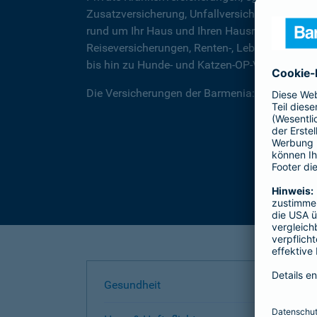
Zusatzversicherung, Unfallversicherungen für
rund um Ihr Haus und Ihren Hausrat, über Rec
Reiseversicherungen, Renten-, Lebens- und Be
bis hin zu Hunde- und Katzen-OP-Versicherung
Die Versicherungen der Barmenia: Wir helfen I
Gesundheit