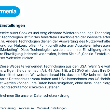
 Kinder und Erwachsene, Schutz
htsschutzversicherung, Kfz- und
rufsunfähigkeitsversicherung
en.
hnen in jeder Lebenslage