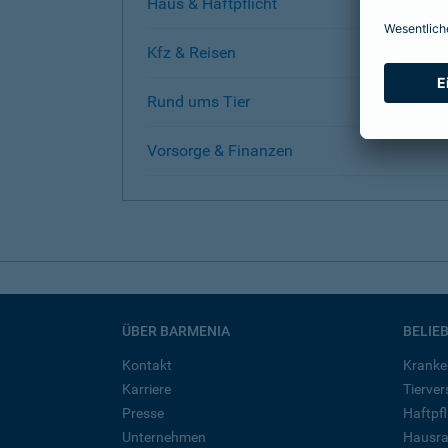
Haus & Haftpflicht
Kfz & Reisen
Rund ums Tier
Vorsorge & Finanzen
ÜBER BARMENIA
BELIE
Kontakt
Kranke
Karriere
Tierve
Presse
Haftpfl
Unternehmen
Hausra