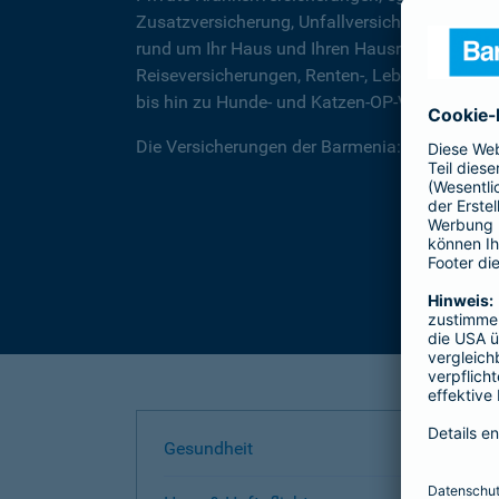
Zusatzversicherung, Unfallversicherungen für
rund um Ihr Haus und Ihren Hausrat, über Rec
Reiseversicherungen, Renten-, Lebens- und Be
bis hin zu Hunde- und Katzen-OP-Versicherung
Die Versicherungen der Barmenia: Wir helfen I
Gesundheit