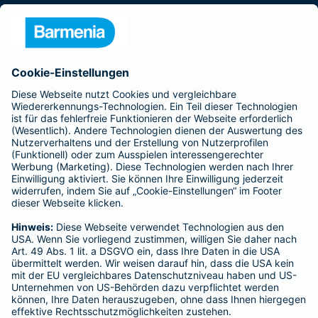
Presse
Unternehmen
Anfahrt
Affiliate-Partner werden
Barmenia ist Teil der BarmeniaGothaer
BELIEBTE SEITEN
Kranken-Zusatzversicherung
Tierversicherungen
Haftpflichtversicherung
Hausratversicherung
SERVICE
Adresse ändern
Schaden melden
Kilometerstandsmeldung
Serviceübersicht