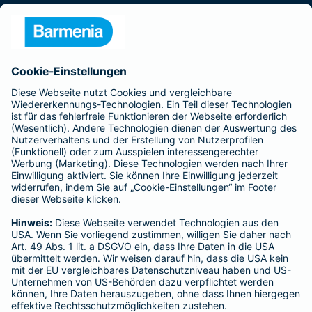
Presse
Unternehmen
Anfahrt
Affiliate-Partner werden
Barmenia ist Teil der BarmeniaGothaer
BELIEBTE SEITEN
Kranken-Zusatzversicherung
Tierversicherungen
Haftpflichtversicherung
Hausratversicherung
SERVICE
Adresse ändern
Schaden melden
Kilometerstandsmeldung
Serviceübersicht