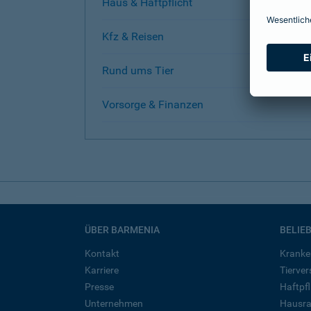
Haus & Haftpflicht
Kfz & Reisen
Rund ums Tier
Vorsorge & Finanzen
ÜBER BARMENIA
BELIE
Kontakt
Kranke
Karriere
Tierve
Presse
Haftpfl
Unternehmen
Hausra