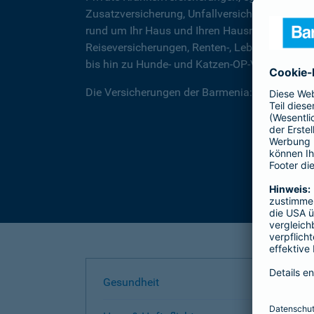
Zusatzversicherung, Unfallversicherungen für
rund um Ihr Haus und Ihren Hausrat, über Rec
Reiseversicherungen, Renten-, Lebens- und Be
bis hin zu Hunde- und Katzen-OP-Versicherung
Die Versicherungen der Barmenia: Wir helfen I
Gesundheit