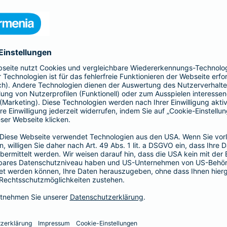
 Kinder und Erwachsene, Schutz
htsschutzversicherung, Kfz- und
rufsunfähigkeitsversicherung
en.
hnen in jeder Lebenslage