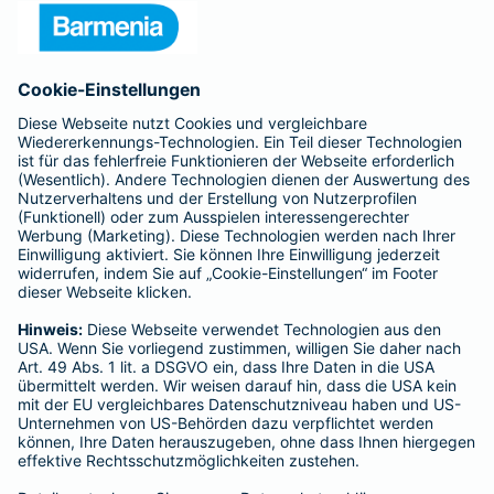
Presse
Unternehmen
Anfahrt
Affiliate-Partner werden
Barmenia ist Teil der BarmeniaGothaer
BELIEBTE SEITEN
Kranken-Zusatzversicherung
Tierversicherungen
Haftpflichtversicherung
Hausratversicherung
SERVICE
Adresse ändern
Schaden melden
Kilometerstandsmeldung
Serviceübersicht