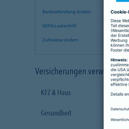
Bankverbindung ändern
SEPA-Lastschrift
Zahlweise ändern
Versicherungen verwalten
KFZ & Haus
Gesundheit