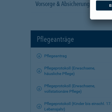
Vorsorge & Absicherung
Pflegeanträge
Pflegeantrag
Pflegeprotokoll (Erwachsene,
häusliche Pflege)
Pflegeprotokoll (Erwachsene,
vollstationäre Pflege)
Pflegeprotokoll (Kinder bis einschl. 17.
Lebensjahr)