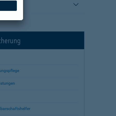
icherung
rungspflege
istungen
barschaftshelfer