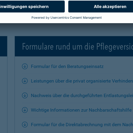
Formulare rund um die Pflegevers
Formular für den Beratungseinsatz
Leistungen über die privat organisierte Verhinde
Nachweis über die durchgeführten Entlastungsle
Wichtige Informationen zur Nachbarschaftshilfe
Formular für die Direktabrechnung mit dem Nach