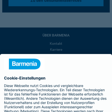
Zu den Gesundheitsservices
ÜBER BARMENIA
Kontakt
Karriere
Presse
Unternehmen
Anfahrt
Affiliate-Partner werden
Barmenia ist Teil der BarmeniaGothaer
BELIEBTE SEITEN
Kranken-Zusatzversicherung
Tierversicherungen
Haftpflichtversicherung