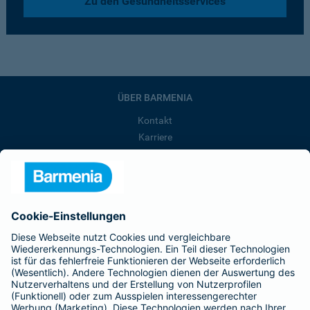
Zu den Gesundheitsservices
ÜBER BARMENIA
Kontakt
Karriere
Presse
Unternehmen
Anfahrt
Affiliate-Partner werden
Barmenia ist Teil der BarmeniaGothaer
BELIEBTE SEITEN
Kranken-Zusatzversicherung
Tierversicherungen
Haftpflichtversicherung