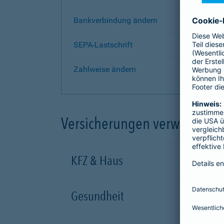
Bankverbindung ändern
SEPA-Lastschrift
Zahlweise ändern
Versicherungen verwalten
KFZ & Haus
Gesundheit