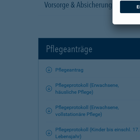
Vorsorge & Absicherung
Pflegeanträge
Pflegeantrag
Pflegeprotokoll (Erwachsene,
häusliche Pflege)
Pflegeprotokoll (Erwachsene,
vollstationäre Pflege)
Pflegeprotokoll (Kinder bis einschl. 17.
Lebensjahr)