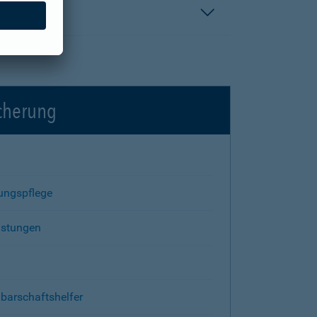
icherung
rungspflege
istungen
barschaftshelfer