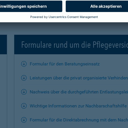
Formulare rund um die Pflegevers
Formular für den Beratungseinsatz
Leistungen über die privat organisierte Verhinde
Nachweis über die durchgeführten Entlastungsle
Wichtige Informationen zur Nachbarschaftshilfe
Formular für die Direktabrechnung mit dem Nach