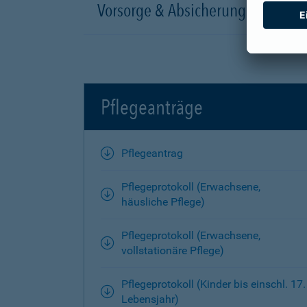
Vorsorge & Absicherung
Pflegeanträge
Pflegeantrag
Pflegeprotokoll (Erwachsene,
häusliche Pflege)
Pflegeprotokoll (Erwachsene,
vollstationäre Pflege)
Pflegeprotokoll (Kinder bis einschl. 17.
Lebensjahr)