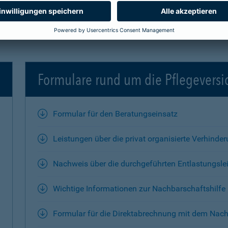
Formulare rund um die Pflegevers
Formular für den Beratungseinsatz
Leistungen über die privat organisierte Verhinde
Nachweis über die durchgeführten Entlastungsle
Wichtige Informationen zur Nachbarschaftshilfe
Formular für die Direktabrechnung mit dem Nach