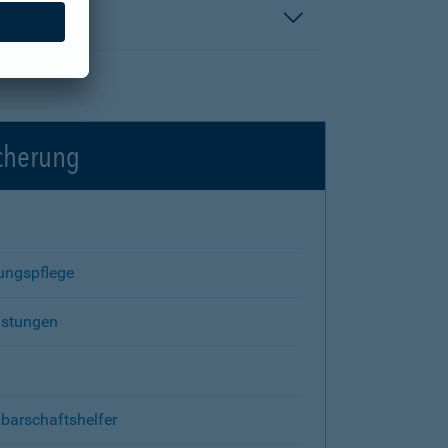
icherung
rungspflege
istungen
barschaftshelfer