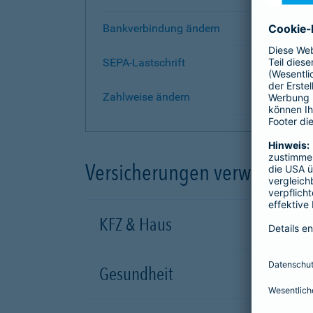
Bankverbindung ändern
SEPA-Lastschrift
Zahlweise ändern
Versicherungen verwalten
KFZ & Haus
Gesundheit