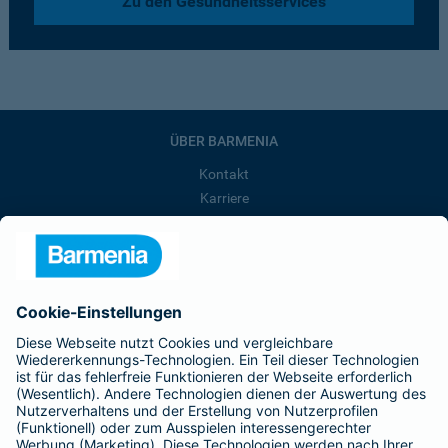
Zu den Gesundheitsservices
ÜBER BARMENIA
Kontakt
Karriere
Presse
Unternehmen
Anfahrt
Affiliate-Partner werden
Barmenia ist Teil der BarmeniaGothaer
BELIEBTE SEITEN
Kranken-Zusatzversicherung
Tierversicherungen
Haftpflichtversicherung