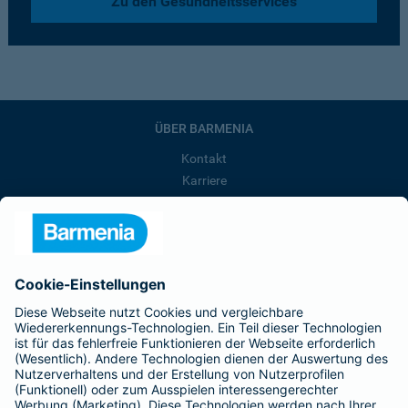
Zu den Gesundheitsservices
ÜBER BARMENIA
Kontakt
Karriere
Presse
Unternehmen
Anfahrt
Affiliate-Partner werden
Barmenia ist Teil der BarmeniaGothaer
BELIEBTE SEITEN
Kranken-Zusatzversicherung
Tierversicherungen
Haftpflichtversicherung