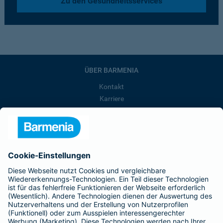
Zu den Gesundheitsservices
ÜBER BARMENIA
Kontakt
Karriere
Presse
Unternehmen
Anfahrt
Affiliate-Partner werden
Barmenia ist Teil der BarmeniaGothaer
BELIEBTE SEITEN
Kranken-Zusatzversicherung
Tierversicherungen
Haftpflichtversicherung