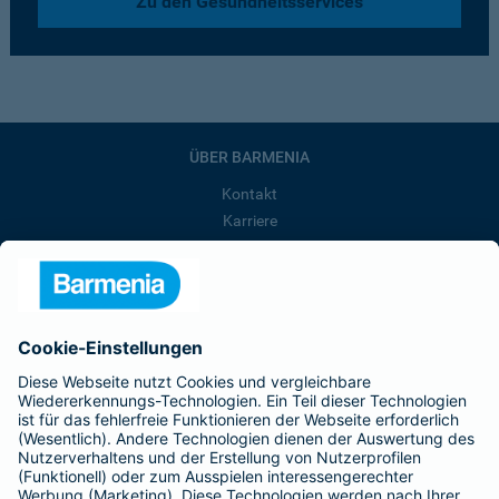
Zu den Gesundheitsservices
ÜBER BARMENIA
Kontakt
Karriere
Presse
Unternehmen
Anfahrt
Affiliate-Partner werden
Barmenia ist Teil der BarmeniaGothaer
BELIEBTE SEITEN
Kranken-Zusatzversicherung
Tierversicherungen
Haftpflichtversicherung