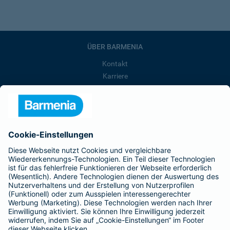
ÜBER BARMENIA
Kontakt
Karriere
Presse
Unternehmen
Anfahrt
Affiliate-Partner werden
Barmenia ist Teil der BarmeniaGothaer
BELIEBTE SEITEN
Kranken-Zusatzversicherung
Tierversicherungen
Haftpflichtversicherung
Hausratversicherung