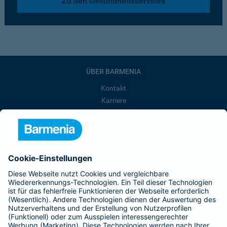
Zu den Gesundheitsservices
ÜBER BARMENIA
Kontakt
Karriere
Presse
Unternehmen
Anfahrt
Affiliate-Partner werden
Barmenia ist Teil der BarmeniaGothaer
BELIEBTE SEITEN
Kranken-Zusatzversicherung
Tierversicherungen
Haftpflichtversicherung