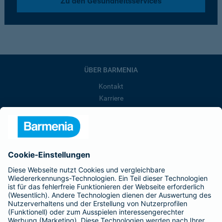
Zu den Gesundheitsservices
ÜBER BARMENIA
Kontakt
Karriere
Presse
Unternehmen
Anfahrt
Affiliate-Partner werden
Barmenia ist Teil der BarmeniaGothaer
BELIEBTE SEITEN
Kranken-Zusatzversicherung
Tierversicherungen
Haftpflichtversicherung