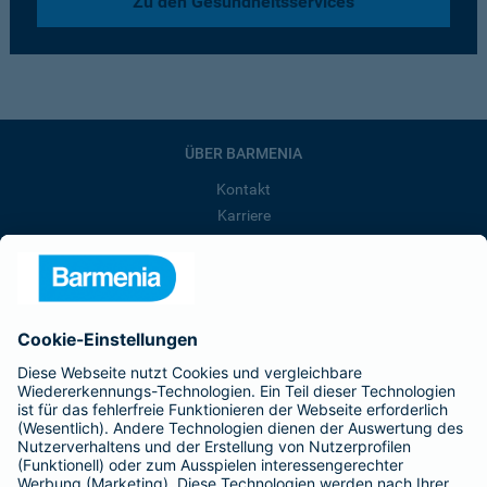
Zu den Gesundheitsservices
ÜBER BARMENIA
Kontakt
Karriere
Presse
Unternehmen
Anfahrt
Affiliate-Partner werden
Barmenia ist Teil der BarmeniaGothaer
BELIEBTE SEITEN
Kranken-Zusatzversicherung
Tierversicherungen
Haftpflichtversicherung