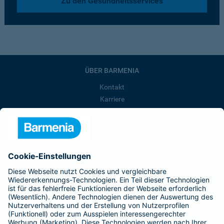
Zu den Gesundheitsservices
ÜBER BARMENIA
Kontakt
Karriere
Presse
Unternehmen
Anfahrt
Affiliate-Partner werden
Barmenia ist Teil der BarmeniaGothaer
BELIEBTE SEITEN
Kranken-Zusatzversicherung
Tierversicherungen
Haftpflichtversicherung