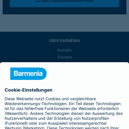
Zu den Gesundheitsservices
ÜBER BARMENIA
Kontakt
Karriere
Presse
Unternehmen
Anfahrt
Affiliate-Partner werden
Barmenia ist Teil der BarmeniaGothaer
BELIEBTE SEITEN
Kranken-Zusatzversicherung
Tierversicherungen
Haftpflichtversicherung