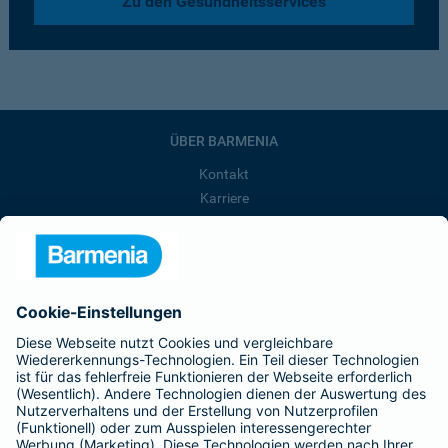
Zu den Gesundheitsservices
ÜBER BARMENIA
Kontakt
Karriere
Presse
Unternehmen
Anfahrt
Affiliate-Partner werden
Barmenia ist Teil der BarmeniaGothaer
BELIEBTE SEITEN
Kranken-Zusatzversicherung
Tierversicherungen
Haftpflichtversicherung