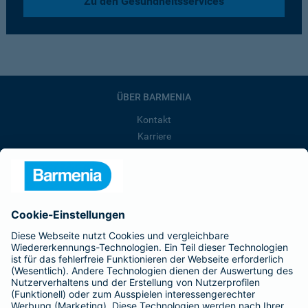
Zu den Gesundheitsservices
ÜBER BARMENIA
Kontakt
Karriere
Presse
Unternehmen
Anfahrt
Affiliate-Partner werden
Barmenia ist Teil der BarmeniaGothaer
BELIEBTE SEITEN
Kranken-Zusatzversicherung
Tierversicherungen
Haftpflichtversicherung