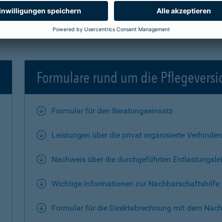
Formulare rund um die Pflegevers
Formular für den Beratungseinsatz
Leistungen über die privat organisierte Verhinde
Nachweis über die durchgeführten Entlastungsle
Wichtige Informationen zur Nachbarschaftshilfe
Formular für die Direktabrechnung mit dem Nach