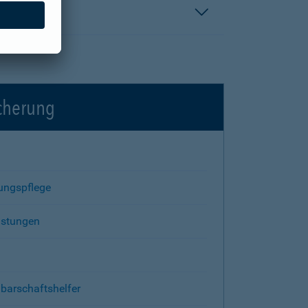
icherung
rungspflege
istungen
barschaftshelfer