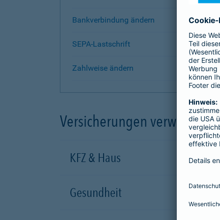
Bankverbindung ändern
SEPA-Lastschrift
Zahlweise ändern
Versicherungen verwalten
KFZ & Haus
Gesundheit