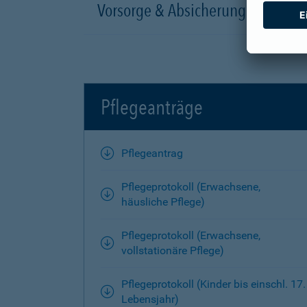
Vorsorge & Absicherung
Pflegeanträge
Pflegeantrag
Pflegeprotokoll (Erwachsene,
häusliche Pflege)
Pflegeprotokoll (Erwachsene,
vollstationäre Pflege)
Pflegeprotokoll (Kinder bis einschl. 17.
Lebensjahr)