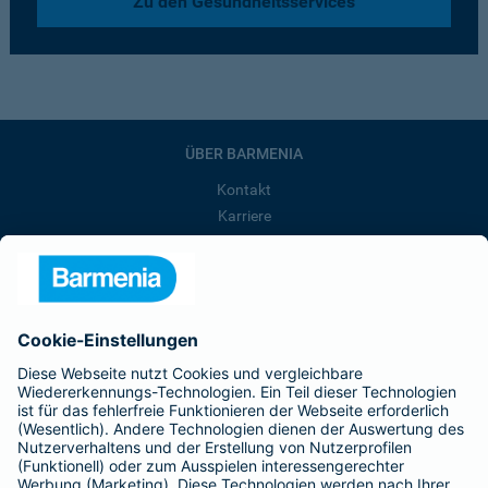
Zu den Gesundheitsservices
ÜBER BARMENIA
Kontakt
Karriere
Presse
Unternehmen
Anfahrt
Affiliate-Partner werden
Barmenia ist Teil der BarmeniaGothaer
BELIEBTE SEITEN
Kranken-Zusatzversicherung
Tierversicherungen
Haftpflichtversicherung