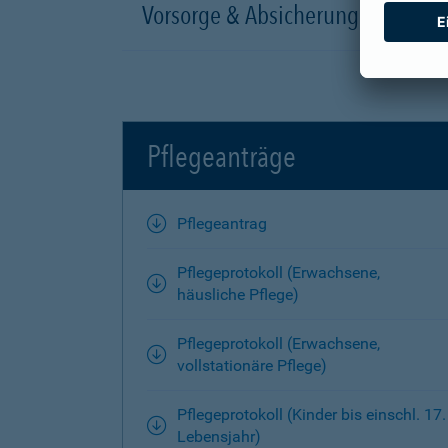
Vorsorge & Absicherung
Pflegeanträge
Pflegeantrag
Pflegeprotokoll (Erwachsene,
häusliche Pflege)
Pflegeprotokoll (Erwachsene,
vollstationäre Pflege)
Pflegeprotokoll (Kinder bis einschl. 17.
Lebensjahr)