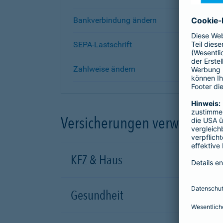
Bankverbindung ändern
SEPA-Lastschrift
Zahlweise ändern
Versicherungen verwalten
KFZ & Haus
Gesundheit