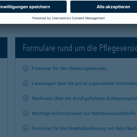
Formulare rund um die Pflegevers
Formular für den Beratungseinsatz
Leistungen über die privat organisierte Verhinde
Nachweis über die durchgeführten Entlastungsle
Wichtige Informationen zur Nachbarschaftshilfe
Formular für die Direktabrechnung mit dem Nach