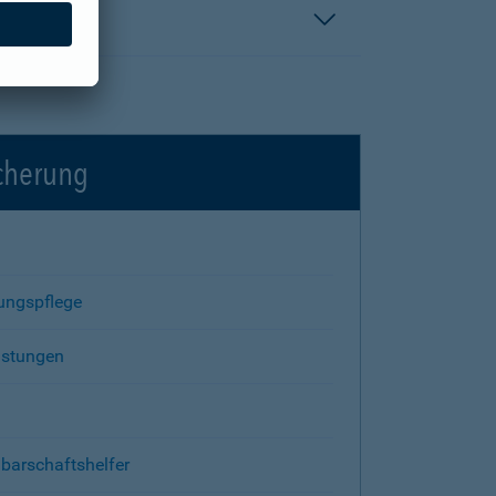
icherung
rungspflege
istungen
barschaftshelfer