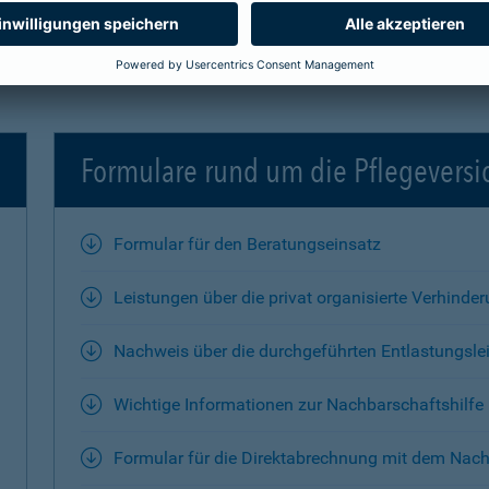
Formulare rund um die Pflegevers
Formular für den Beratungseinsatz
Leistungen über die privat organisierte Verhinde
Nachweis über die durchgeführten Entlastungsle
Wichtige Informationen zur Nachbarschaftshilfe
Formular für die Direktabrechnung mit dem Nach