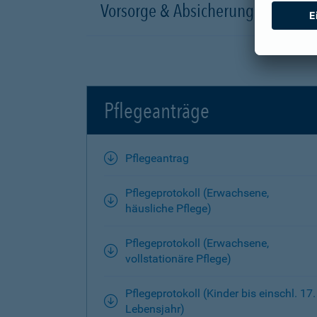
Vorsorge & Absicherung
Pflegeanträge
Pflegeantrag
Pflegeprotokoll (Erwachsene,
häusliche Pflege)
Pflegeprotokoll (Erwachsene,
vollstationäre Pflege)
Pflegeprotokoll (Kinder bis einschl. 17.
Lebensjahr)