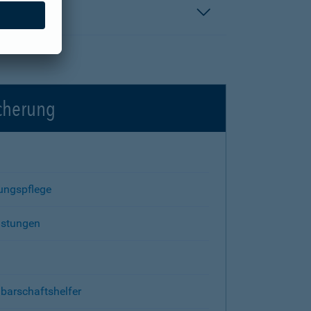
icherung
rungspflege
istungen
barschaftshelfer