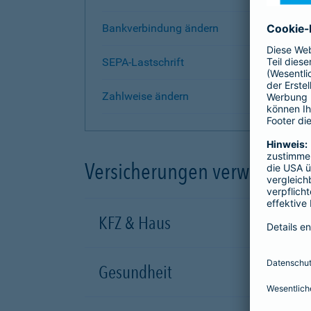
Bankverbindung ändern
SEPA-Lastschrift
Zahlweise ändern
Versicherungen verwalten
KFZ & Haus
Gesundheit