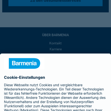
Zu den Gesundheitsservices
ÜBER BARMENIA
Kontakt
Karriere
Presse
Unternehmen
Anfahrt
Affiliate-Partner werden
Barmenia ist Teil der BarmeniaGothaer
BELIEBTE SEITEN
Kranken-Zusatzversicherung
Tierversicherungen
Haftpflichtversicherung