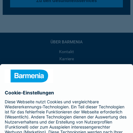
Zu den Gesundheitsservices
ÜBER BARMENIA
Kontakt
Karriere
Presse
Unternehmen
Anfahrt
Affiliate-Partner werden
Barmenia ist Teil der BarmeniaGothaer
BELIEBTE SEITEN
Kranken-Zusatzversicherung
Tierversicherungen
Haftpflichtversicherung