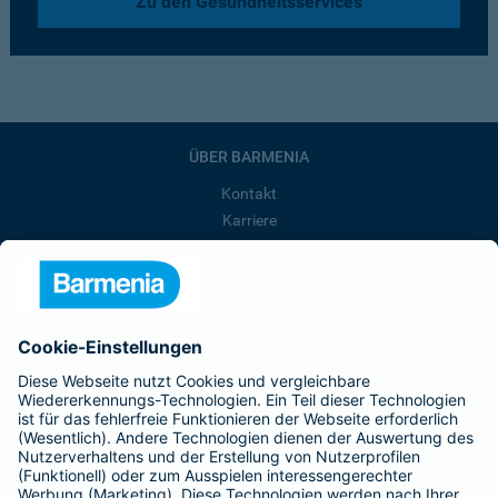
Zu den Gesundheitsservices
ÜBER BARMENIA
Kontakt
Karriere
Presse
Unternehmen
Anfahrt
Affiliate-Partner werden
Barmenia ist Teil der BarmeniaGothaer
BELIEBTE SEITEN
Kranken-Zusatzversicherung
Tierversicherungen
Haftpflichtversicherung