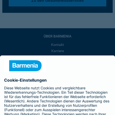
Zu den Gesundheitsservices
ÜBER BARMENIA
Kontakt
Karriere
Presse
Unternehmen
Anfahrt
Affiliate-Partner werden
Barmenia ist Teil der BarmeniaGothaer
BELIEBTE SEITEN
Kranken-Zusatzversicherung
Tierversicherungen
Haftpflichtversicherung