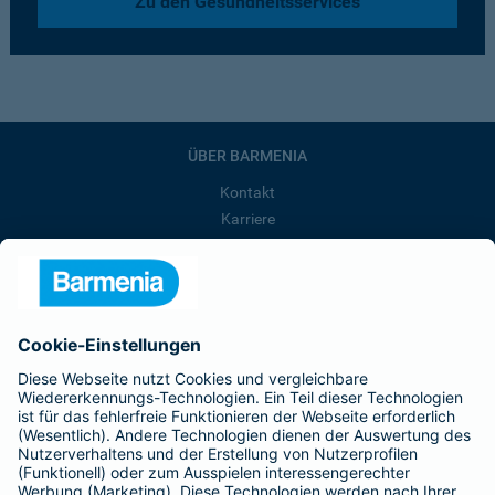
Zu den Gesundheitsservices
ÜBER BARMENIA
Kontakt
Karriere
Presse
Unternehmen
Anfahrt
Affiliate-Partner werden
Barmenia ist Teil der BarmeniaGothaer
BELIEBTE SEITEN
Kranken-Zusatzversicherung
Tierversicherungen
Haftpflichtversicherung