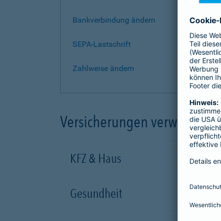
Bankverbindung ändern
SEPA-Lastschrift
Zahlweise ändern
Versicherungen verwalten
KFZ & Haus
Gesundheit