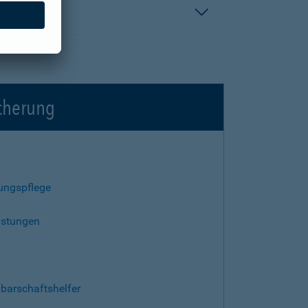
icherung
rungspflege
istungen
barschaftshelfer