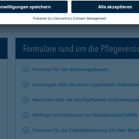
Formulare rund um die Pflegevers
Formular für den Beratungseinsatz
Leistungen über die privat organisierte Verhinde
Nachweis über die durchgeführten Entlastungsle
Wichtige Informationen zur Nachbarschaftshilfe
Formular für die Direktabrechnung mit dem Nach