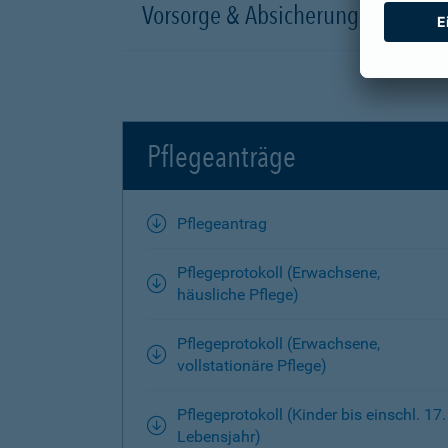
Vorsorge & Absicherung
Pflegeanträge
Pflegeantrag
Pflegeprotokoll (Erwachsene,
häusliche Pflege)
Pflegeprotokoll (Erwachsene,
vollstationäre Pflege)
Pflegeprotokoll (Kinder bis einschl. 17.
Lebensjahr)