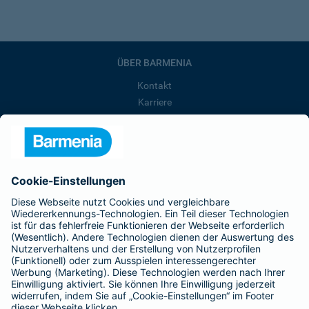
ÜBER BARMENIA
Kontakt
Karriere
Presse
Unternehmen
Anfahrt
Affiliate-Partner werden
Barmenia ist Teil der BarmeniaGothaer
BELIEBTE SEITEN
Kranken-Zusatzversicherung
Tierversicherungen
Haftpflichtversicherung
Hausratversicherung